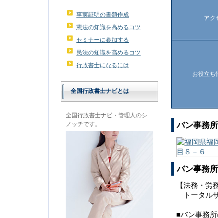
事実証明の書類作成
アク
憲法の知識を高めるコツ
セミナーに参加する
民法の知識を高めるコツ
行政書士になるには
お役立ち
全国行政書士ナビとは
全国行政書士ナビ・管理人のシ
バン事務所
ノッチです。
バン事務所
【法務・労
トータルサ
■バン事務所