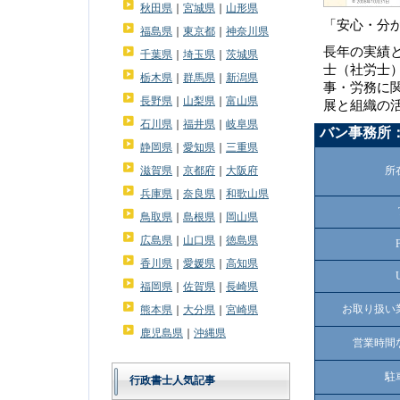
秋田県
｜
宮城県
｜
山形県
「安心・分
福島県
｜
東京都
｜
神奈川県
長年の実績
千葉県
｜
埼玉県
｜
茨城県
士（社労士
栃木県
｜
群馬県
｜
新潟県
事・労務に
長野県
｜
山梨県
｜
富山県
展と組織の
石川県
｜
福井県
｜
岐阜県
バン事務所
静岡県
｜
愛知県
｜
三重県
滋賀県
｜
京都府
｜
大阪府
所
兵庫県
｜
奈良県
｜
和歌山県
鳥取県
｜
島根県
｜
岡山県
広島県
｜
山口県
｜
徳島県
香川県
｜
愛媛県
｜
高知県
福岡県
｜
佐賀県
｜
長崎県
お取り扱い
熊本県
｜
大分県
｜
宮崎県
鹿児島県
｜
沖縄県
営業時間
駐
行政書士人気記事