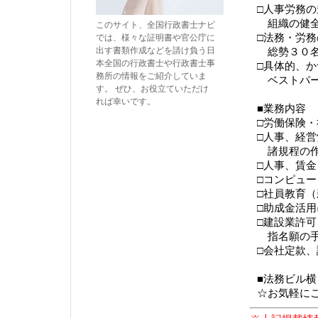
□人事労務
組織の健全
このサイト、全国行政書士ナビ
□法務・労
では、様々な証明書や官公庁に
出す書類作成などを請け負う日
総勢３０名
本全国の行政書士や行政書士事
□具体的、
務所の情報をご紹介していま
ベストパー
す。 ぜひ、お役立ていただけ
れば幸いです。
■業務内容
□労働保険
□人事、経
諸規程の作
□人事、賃
□コンピュ
□社員教育
□助成金活
□建設業許
指名願の手
□会社定款
■法務ビル
☆お気軽に