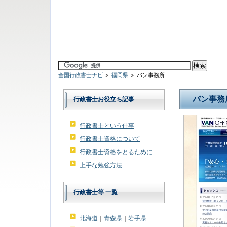
全国行政書士ナビ
＞
福岡県
＞ バン事務所
バン事務
行政書士お役立ち記事
行政書士という仕事
行政書士資格について
行政書士資格をとるために
上手な勉強方法
行政書士等 一覧
北海道
｜
青森県
｜
岩手県