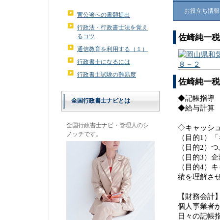
お役立ち情報
官公署への書類提出
行政法・行政書士法を覚え
佐崎純一税
るコツ
通信教育を利用する（１）
行政書士になるには
行政書士試験の難易度
佐崎純一税
◆記帳指導
全国行政書士ナビとは
◆給与計算
全国行政書士ナビ・管理人のシ
◇キャッシ
ノッチです。
（目的1）
（目的2）
（目的3）
（目的4）
績を理解さ
【財務会計
個人事業者
日々の記帳