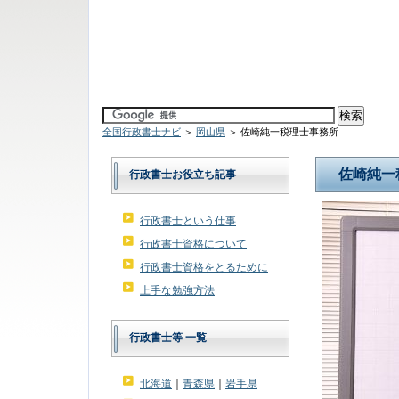
全国行政書士ナビ
＞
岡山県
＞ 佐崎純一税理士事務所
佐崎純一
行政書士お役立ち記事
行政書士という仕事
行政書士資格について
行政書士資格をとるために
上手な勉強方法
行政書士等 一覧
北海道
｜
青森県
｜
岩手県