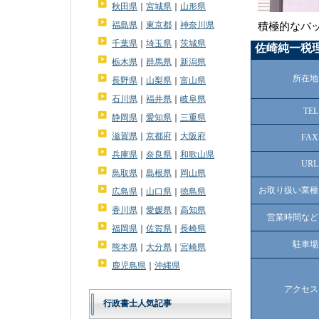
秋田県
｜
宮城県
｜
山形県
福島県
｜
東京都
｜
神奈川県
積極的なバ
千葉県
｜
埼玉県
｜
茨城県
佐崎純一税
栃木県
｜
群馬県
｜
新潟県
所在地
長野県
｜
山梨県
｜
富山県
石川県
｜
福井県
｜
岐阜県
TEL
静岡県
｜
愛知県
｜
三重県
滋賀県
｜
京都府
｜
大阪府
FAX
兵庫県
｜
奈良県
｜
和歌山県
URL
鳥取県
｜
島根県
｜
岡山県
お取り扱い業種
広島県
｜
山口県
｜
徳島県
香川県
｜
愛媛県
｜
高知県
営業時間など
福岡県
｜
佐賀県
｜
長崎県
駐車場
熊本県
｜
大分県
｜
宮崎県
鹿児島県
｜
沖縄県
アクセス
行政書士人気記事