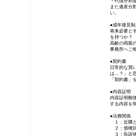
・代償分割
また遺産分
い。
●成年後見
将来必要と
を持つか？
高齢の両親
事務所へご
●契約書
日常的な買
は…？」と
「契約書」
●内容証明
内容証明郵
する内容を
●法務関係
１：近隣と
２：債権回
３：告訴状