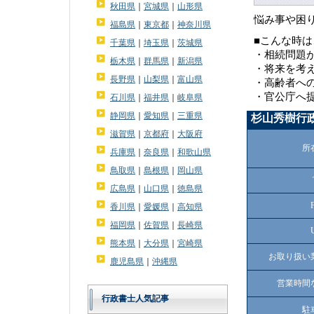
秋田県
｜
宮城県
｜
山形県
悩み事や困
福島県
｜
東京都
｜
神奈川県
■こんな時
千葉県
｜
埼玉県
｜
茨城県
・相続問題
栃木県
｜
群馬県
｜
新潟県
・将来を考
長野県
｜
山梨県
｜
富山県
・高齢者へ
・官公庁へ
石川県
｜
福井県
｜
岐阜県
静岡県
｜
愛知県
｜
三重県
杉山秀樹行
滋賀県
｜
京都府
｜
大阪府
所
兵庫県
｜
奈良県
｜
和歌山県
鳥取県
｜
島根県
｜
岡山県
広島県
｜
山口県
｜
徳島県
香川県
｜
愛媛県
｜
高知県
福岡県
｜
佐賀県
｜
長崎県
熊本県
｜
大分県
｜
宮崎県
お取り扱い
鹿児島県
｜
沖縄県
営業時間
行政書士人気記事
駐