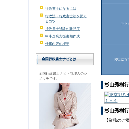
行政書士になるには
行政法・行政書士法を覚え
るコツ
アク
行政書士試験の難易度
中小企業支援書類作成
仕事内容の概要
全国行政書士ナビとは
お役立ち
全国行政書士ナビ・管理人のシ
ノッチです。
杉山秀樹行
杉山秀樹行
【業務のご