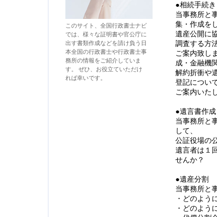
●相続手続き
当事務所と
集・作成を
このサイト、全国行政書士ナビ
遺産公開に
では、様々な証明書や官公庁に
出す書類作成などを請け負う日
調査する方
本全国の行政書士や行政書士事
ご案内致し
務所の情報をご紹介していま
成・金融機
す。 ぜひ、お役立ていただけ
解約折衝や
れば幸いです。
登記につい
ご案内いた
●遺言書作成
当事務所と
して、
公証役場の
遺言者は１
せんか？
●遺産分割
当事務所と
・どのように
・どのよう