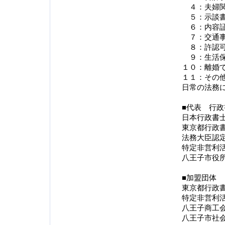
４：夫婦関
５：示談書
６：内容証
７：交通事
８：許認可
９：生活保
１０：離婚
１１：その
日常の法務
■代表 行
日本行政書
東京都行政
法務大臣認
特定非営利
八王子市役
■加盟団体
東京都行政
特定非営利
八王子商工
八王子市社