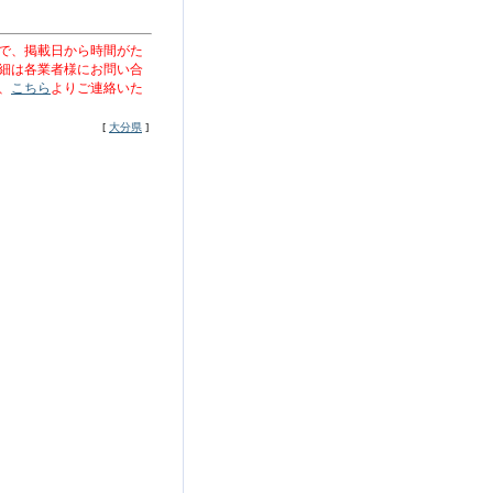
で、掲載日から時間がた
細は各業者様にお問い合
、
こちら
よりご連絡いた
[
大分県
]