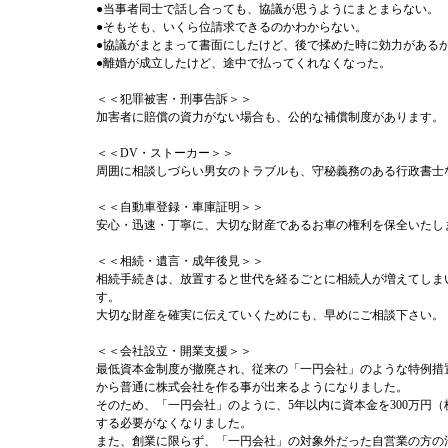
●当事者同士で話し合っても、協議が思うようにまとまらない。
●そもそも、いくら位請求できるのかわからない。
●協議がまとまって書面にしたけど、後で揉めた時に効力がある
●離婚が成立したけど、途中で払ってくれなくなった。
＜＜犯罪被害・刑事告訴＞＞
加害者に賠償の資力がない場合も、公的な補償制度があります。
＜＜DV・ストーカー＞＞
周囲に相談しづらい男女のトラブルも、守秘義務のある行政書士
＜＜自動車登録・車庫証明＞＞
安心・迅速・丁寧に、大切な財産であるお車の権利を保全いたし
＜＜相続・遺言・成年後見＞＞
相続手続きは、放置すると世代を経るごとに相続人が増えてしま
す。
大切な財産を確実に伝えていくためにも、早めにご相談下さい。
＜＜会社設立・開業支援＞＞
最低資本金制度が撤廃され、従来の「一円会社」のような特例措
から普通に株式会社を作る事が出来るようになりました。
そのため、「一円会社」のように、5年以内に資本金を300万円（株
する必要がなくなりました。
また、創業に限らず、「一円会社」の対象外だった自営業の方の