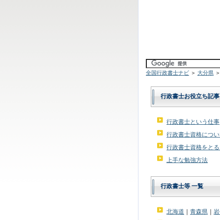
全国行政書士ナビ
＞
大分県
＞
行政書士お役立ち記事
行政書士という仕事
行政書士資格につい
行政書士資格をとる
上手な勉強方法
行政書士等 一覧
北海道
｜
青森県
｜
岩