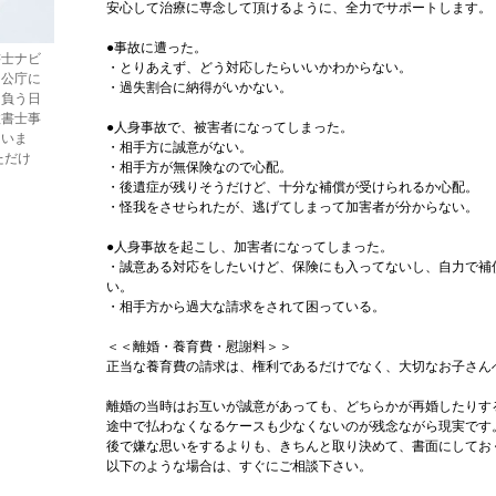
安心して治療に専念して頂けるように、全力でサポートします。
●事故に遭った。
書士ナビ
・とりあえず、どう対応したらいいかわからない。
官公庁に
・過失割合に納得がいかない。
け負う日
政書士事
●人身事故で、被害者になってしまった。
ていま
・相手方に誠意がない。
ただけ
・相手方が無保険なので心配。
・後遺症が残りそうだけど、十分な補償が受けられるか心配。
・怪我をさせられたが、逃げてしまって加害者が分からない。
●人身事故を起こし、加害者になってしまった。
・誠意ある対応をしたいけど、保険にも入ってないし、自力で補
い。
・相手方から過大な請求をされて困っている。
＜＜離婚・養育費・慰謝料＞＞
正当な養育費の請求は、権利であるだけでなく、大切なお子さん
離婚の当時はお互いが誠意があっても、どちらかが再婚したりす
途中で払わなくなるケースも少なくないのが残念ながら現実です
後で嫌な思いをするよりも、きちんと取り決めて、書面にしてお
以下のような場合は、すぐにご相談下さい。