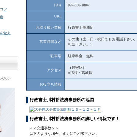
FAX
097-556-1804
コツ
URL
度
お取り扱い業種
行政書士事務所
を覚え
その他（土・日・祝日でもお電話下さい。
営業時間など
相談下さい。）
駐車場
駐車料金 無料
（最寄駅）
アクセス
○JR線・高城駅
理人のシ
お役立ち情報
行政書士川村裕法務事務所の地図
行政書士川村裕法務事務所の詳しい情報です！
＜＜交通事故＞＞
以下のような場合、すぐにご相談下さい。