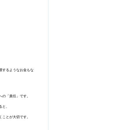
償するようなお金もな
への「責任」です。
ると、
。
くことが大切です。