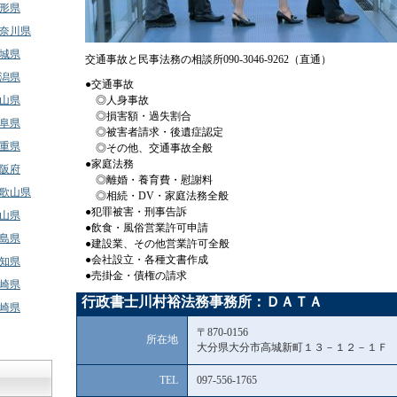
形県
奈川県
城県
交通事故と民事法務の相談所090-3046-9262（直通）
潟県
●交通事故
山県
◎人身事故
◎損害額・過失割合
阜県
◎被害者請求・後遺症認定
重県
◎その他、交通事故全般
●家庭法務
阪府
◎離婚・養育費・慰謝料
歌山県
◎相続・DV・家庭法務全般
●犯罪被害・刑事告訴
山県
●飲食・風俗営業許可申請
島県
●建設業、その他営業許可全般
●会社設立・各種文書作成
知県
●売掛金・債権の請求
崎県
行政書士川村裕法務事務所：ＤＡＴＡ
崎県
〒870-0156
所在地
大分県大分市高城新町１３－１２－１Ｆ
TEL
097-556-1765