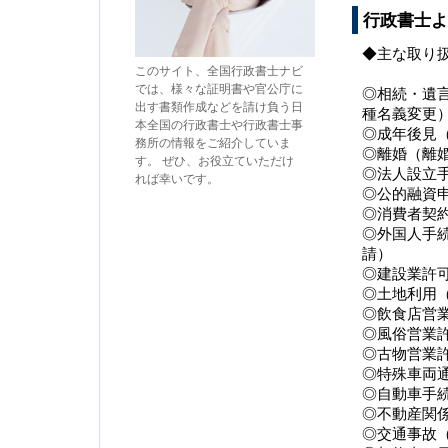
行政書士よ
◆主な取り
このサイト、全国行政書士ナビ
では、様々な証明書や官公庁に
◎相続・遺
出す書類作成などを請け負う日
種名義変
本全国の行政書士や行政書士事
◎成年後見
務所の情報をご紹介していま
◎離婚（離
す。 ぜひ、お役立ていただけ
◎法人設立
れば幸いです。
◎公的融資
◎消費者契
◎外国人手
請）
◎建設業許
◎土地利用
◎飲食店営
◎風俗営業
◎古物営業
◎特殊車両
◎自動車手
◎不動産関
◎交通事故