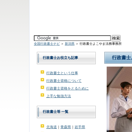
全国行政書士ナビ
＞
新潟県
＞ 行政書士よこやま法務事務所
行政書士
行政書士お役立ち記事
行政書士という仕事
行政書士資格について
行政書士資格をとるために
上手な勉強方法
行政書士等 一覧
北海道
｜
青森県
｜
岩手県