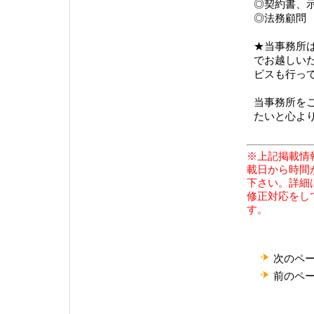
◎契約書、
◎法務顧問
★当事務所
でお越しい
ビスも行っ
当事務所を
たいと心よ
※上記掲載情
載日から時間
下さい。詳細
修正対応をし
す。
次のペ
前のペ