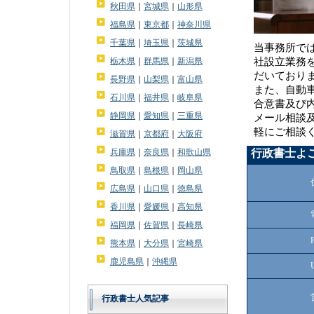
秋田県
｜
宮城県
｜
山形県
福島県
｜
東京都
｜
神奈川県
千葉県
｜
埼玉県
｜
茨城県
当事務所で
栃木県
｜
群馬県
｜
新潟県
社設立業務
だいており
長野県
｜
山梨県
｜
富山県
また、自動
石川県
｜
福井県
｜
岐阜県
合意書及び
静岡県
｜
愛知県
｜
三重県
メール相談
軽にご相談
滋賀県
｜
京都府
｜
大阪府
兵庫県
｜
奈良県
｜
和歌山県
行政書士よ
鳥取県
｜
島根県
｜
岡山県
広島県
｜
山口県
｜
徳島県
香川県
｜
愛媛県
｜
高知県
福岡県
｜
佐賀県
｜
長崎県
熊本県
｜
大分県
｜
宮崎県
鹿児島県
｜
沖縄県
行政書士人気記事