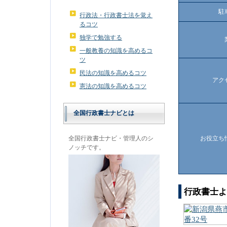
駐
行政法・行政書士法を覚え
るコツ
独学で勉強する
一般教養の知識を高めるコ
ツ
民法の知識を高めるコツ
アク
憲法の知識を高めるコツ
全国行政書士ナビとは
全国行政書士ナビ・管理人のシ
お役立ち
ノッチです。
行政書士よ