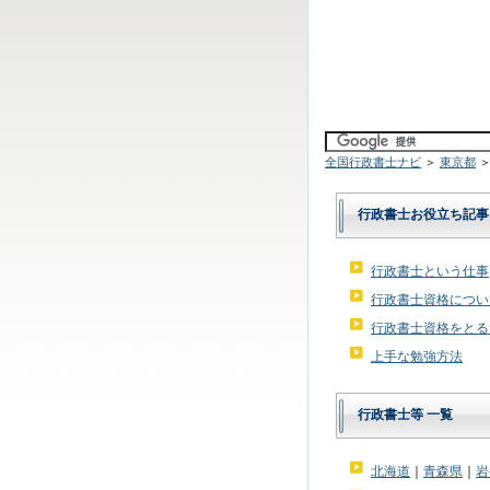
全国行政書士ナビ
＞
東京都
＞
行政書士お役立ち記事
行政書士という仕事
行政書士資格につい
行政書士資格をとる
上手な勉強方法
行政書士等 一覧
北海道
｜
青森県
｜
岩