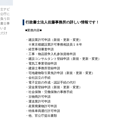
書士ナビ
官公庁に
け負う日
行政書士法人佐藤事務所の詳しい情報です！
政書士事
ていま
■業務内容■
ただけ
・建設業許可申請（新規・更新・変更）
※東京都建設業許可事務相談員１８年
・経営事項審査申請
・工事・物品競争入札参加資格申請
・建設コンサルタント登録申請（新規・更新・変更）
・電気工事業登録申請
・建築士事務所登録申請
・宅地建物取引業免許申請（新規・更新・変更）
・会社設立の手続
・電子定款の作成・認証手続の代行
・貸金業登録申請（新規・更新・変更）
・社会保険・労働保険の事務手続
・古物商許可申請
・運送業許可申請
・産業廃棄物許可申請
・特殊車両通行許可申請
・他、官公庁提出書類