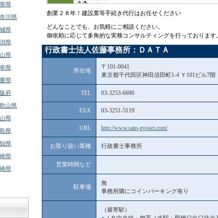
形県
創業２８年！建設業等手続き代行はお任せください
奈川県
どんなことでも、お気軽にご相談ください。
城県
御依頼に応じて多角的な実務コンサルティングを行っております
潟県
行政書士法人佐藤事務所：ＤＡＴＡ
山県
〒101-0041
阜県
所在地
東京都千代田区神田須田町1-4 Ｙ101ビル7階
重県
阪府
TEL
03-3253-6690
歌山県
FAX
03-3251-5119
山県
URL
http://www.sato-gyosei.com/
島県
知県
お取り扱い業種
行政書士事務所
崎県
営業時間など
崎県
無
駐車場
事務所隣にコインパーキング有り
（最寄駅）