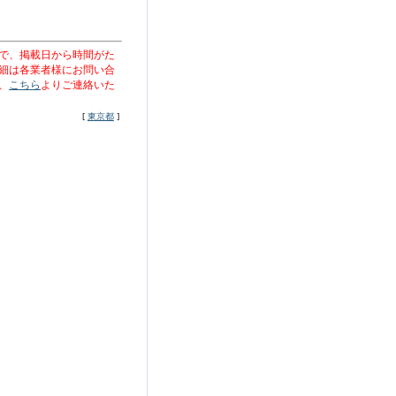
で、掲載日から時間がた
細は各業者様にお問い合
、
こちら
よりご連絡いた
[
東京都
]