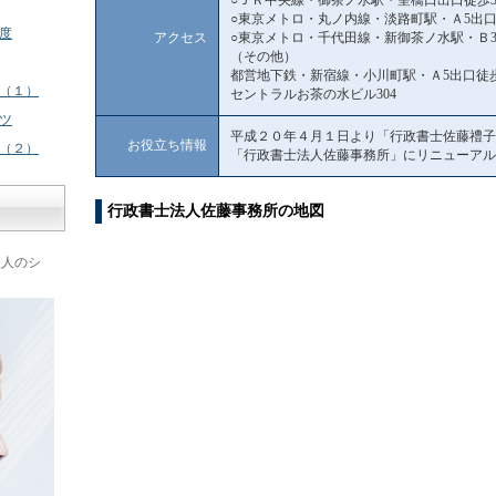
○ＪＲ中央線・御茶ノ水駅・聖橋口出口徒歩
○東京メトロ・丸ノ内線・淡路町駅・Ａ5出口
度
アクセス
○東京メトロ・千代田線・新御茶ノ水駅・Ｂ3
（その他）
都営地下鉄・新宿線・小川町駅・Ａ5出口徒
（１）
セントラルお茶の水ビル304
ツ
平成２０年４月１日より「行政書士佐藤禮子
お役立ち情報
（２）
「行政書士法人佐藤事務所」にリニューアル
行政書士法人佐藤事務所の地図
理人のシ