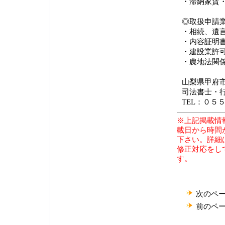
・滞納家賃
◎取扱申請
・相続、遺
・内容証明
・建設業許
・農地法関
山梨県甲府
司法書士・
TEL：０５
※上記掲載情
載日から時間
下さい。詳細
修正対応をし
す。
次のペ
前のペ