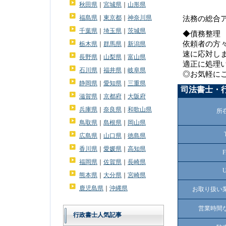
秋田県
｜
宮城県
｜
山形県
福島県
｜
東京都
｜
神奈川県
法務の総合
千葉県
｜
埼玉県
｜
茨城県
◆債務整理
依頼者の方
栃木県
｜
群馬県
｜
新潟県
速に応対し
長野県
｜
山梨県
｜
富山県
適正に処理
石川県
｜
福井県
｜
岐阜県
◎お気軽に
静岡県
｜
愛知県
｜
三重県
司法書士・
滋賀県
｜
京都府
｜
大阪府
兵庫県
｜
奈良県
｜
和歌山県
所
鳥取県
｜
島根県
｜
岡山県
広島県
｜
山口県
｜
徳島県
香川県
｜
愛媛県
｜
高知県
福岡県
｜
佐賀県
｜
長崎県
熊本県
｜
大分県
｜
宮崎県
鹿児島県
｜
沖縄県
お取り扱い
営業時間
行政書士人気記事