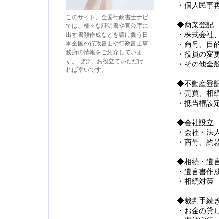
・個人民事
このサイト、全国行政書士ナビ
◆商業登記
では、様々な証明書や官公庁に
・株式会社
出す書類作成などを請け負う日
本全国の行政書士や行政書士事
・商号、目
務所の情報をご紹介していま
・役員の変
す。 ぜひ、お役立ていただけ
・その他全
れば幸いです。
◆不動産登
・売買、相
・抵当権設
◆会社設立
・会社・法
・商号、約
◆相続・遺
・遺言書作
・相続対策
◆裁判手続
・お金の貸