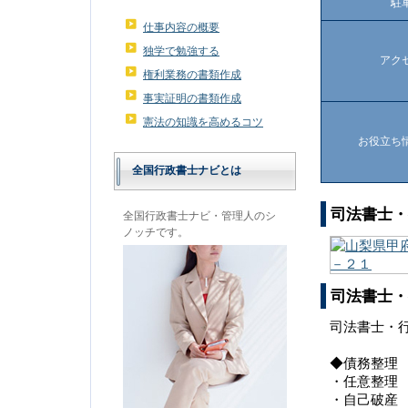
駐
仕事内容の概要
独学で勉強する
アク
権利業務の書類作成
事実証明の書類作成
憲法の知識を高めるコツ
お役立ち
全国行政書士ナビとは
司法書士・
全国行政書士ナビ・管理人のシ
ノッチです。
司法書士・
司法書士・
◆債務整理
・任意整理
・自己破産